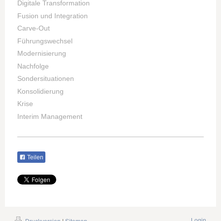
Digitale Transformation
Fusion und Integration
Carve-Out
Führungswechsel
Modernisierung
Nachfolge
Sondersituationen
Konsolidierung
Krise
Interim Management
Teilen
Login